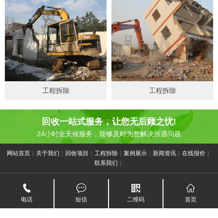
工程拆除
工程拆除
回收一站式服务，让您无后顾之忧!
24小时全天候服务，能够及时为您解决所遇问题
网站首页
｜
关于我们
｜
回收项目
｜
工程拆除
｜
案例展示
｜
新闻资讯
｜
在线报价
｜
联系我们
｜
Copyright © 2020 上海量久再生资源回收有限公司 All Right Reserved |
沪ICP
备20019483号-1
电话
短信
二维码
首页